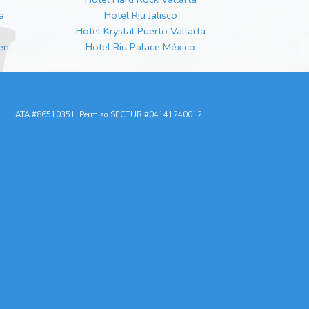
a
Hotel Riu Jalisco
Hotel Krystal Puerto Vallarta
en
Hotel Riu Palace México
IATA #86510351. Permiso SECTUR #04141240012